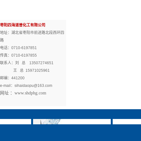
枣阳四海道普化工有限公司
地址：湖北省枣阳市前进路北段西环四
路
电话：0710-6197851
传真：0710-6197855
联系人：刘 总 13507274651
王 总 15971025961
邮编：441200
e-mail：
sihaidaopu@163.com
网址 ：www.shdphg.com
k8旗舰厅
凯发k8旗舰厅的产品中心
生产基