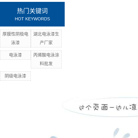
热门关键词
HOT KEYWORDS
厚膜性阴极电
湖北电泳漆生
泳漆
产厂家
电泳漆
丙烯酸电泳涂
料批发
阴级电泳漆