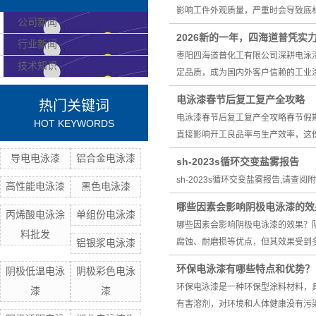
影响工件外观质量，严重时会导致底
公司新闻
2026新的一年，四海道普凭实
行业新闻
枣阳四海道普化工有限公司深耕电泳
技术知识
定品质，成为国内外客户信赖的工业涂
电泳漆春节后复工复产全攻略
热门关键词
电泳漆春节后复工复产全攻略春节假
HOT KEYWORDS
直接影响开工良品率与生产效率，这
导电电泳漆
铝合金电泳漆
sh-2023s循环交变盐雾报告
sh-2023s循环交变盐雾报告,请查阅附件
高性能电泳漆
黑色电泳漆
哪些因素会影响阴极电泳漆的效
丙烯酸电泳涂
单组份电泳漆
哪些因素会影响阴极电泳漆的效果？
料批发
铝银浆电泳漆
腐蚀、耐磨损等优点，但其效果受到
环保电泳漆有哪些特点和优势？
阴极低温电泳
阴极彩色电泳
环保电泳漆是一种环保型涂料材料，
漆
漆
有害溶剂，对环境和人体健康没有污