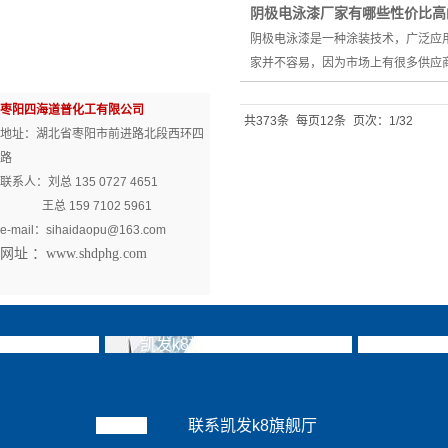
阴极电泳漆厂家有哪些性价比高
阴极电泳漆是一种涂装技术，广泛应
家并不容易，因为市场上有很多供应
枣阳四海道普化工有限公司
共373条
每页12条
页次：1/32
地址：湖北省枣阳市前进路北段西环四
路
联系人：刘总 135 0727 4651
王总 159 7102 5961
e-mail：
sihaidaopu@163.com
网址 ：www.shdphg.com
k8旗舰厅
凯发k8旗舰厅的产品中心
生产基
诺
联系凯发k8旗舰厅