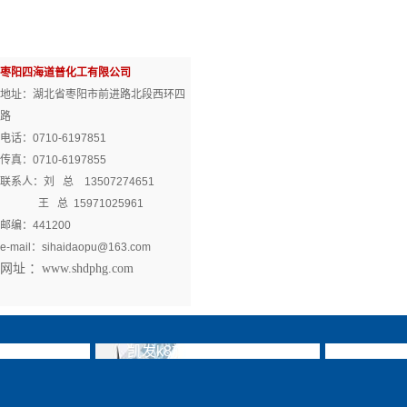
枣阳四海道普化工有限公司
地址：湖北省枣阳市前进路北段西环四
路
电话：0710-6197851
传真：0710-6197855
联系人：刘 总 13507274651
王 总 15971025961
邮编：441200
e-mail：
sihaidaopu@163.com
网址 ：www.shdphg.com
k8旗舰厅
凯发k8旗舰厅的产品中心
生产基