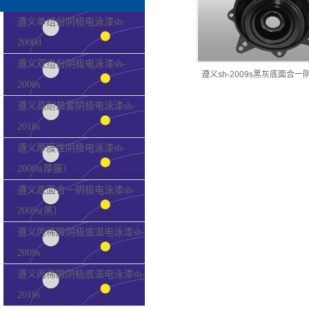
遵义单组份阴极电泳漆sh-
2000d
遵义双组份阴极电泳漆sh-
遵义sh-2009s黑灰底面合
2000s
遵义高耐盐雾阴极电泳漆sh-
2018s
遵义厚膜性阴极电泳漆sh-
2000s(厚膜）
遵义底面合一阴极电泳漆sh-
2009s(黑）
遵义丙稀酸阴极底温电泳漆sh-
2009s
遵义丙稀酸阴极底温电泳漆sh-
2019s