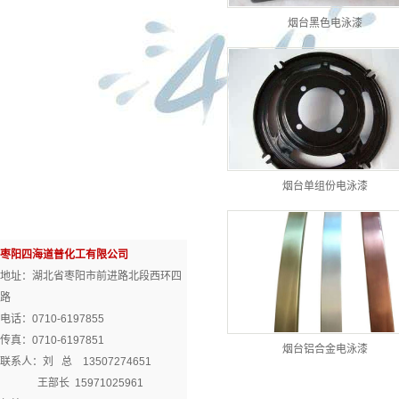
烟台黑色电泳漆
烟台单组份电泳漆
枣阳四海道普化工有限公司
地址：湖北省枣阳市前进路北段西环四
路
电话：0710-6197855
传真：0710-6197851
烟台铝合金电泳漆
联系人：刘 总 13507274651
王部长 15971025961