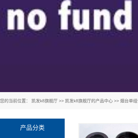
您的当前位置：
凯发k8旗舰厅
>>
凯发k8旗舰厅的产品中心
>>
烟台单组
产品分类