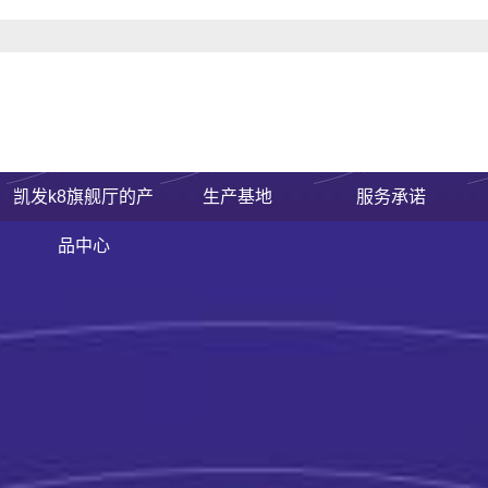
凯发k8旗舰厅的产
生产基地
服务承诺
介
无锡单组份阴极电泳漆
工厂环境
品中心
无锡双组份阴极电泳漆
无锡厚膜性阴极电泳漆
无锡底面合一阴极电泳漆
锡丙烯酸低温烘干阴极电泳漆