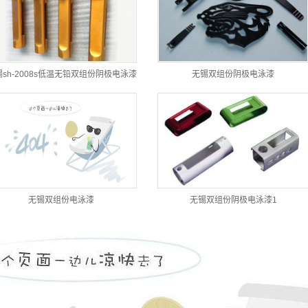
sh-2008s低温无铅双组份阴极电泳漆
无锡双组份阴极电泳漆
无锡双组份电泳漆
无锡双组份阴极电泳漆1