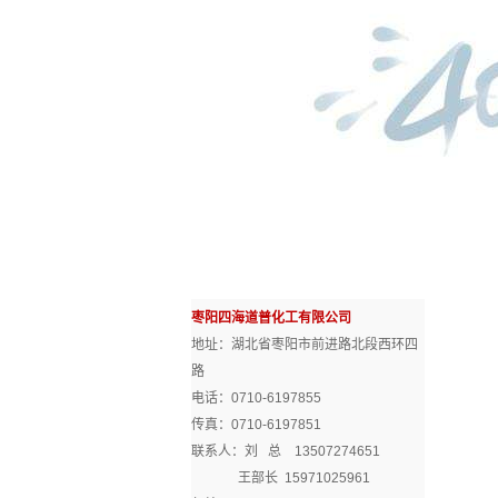
枣阳四海道普化工有限公司
地址：湖北省枣阳市前进路北段西环四
路
电话：0710-6197855
传真：0710-6197851
联系人：刘 总 13507274651
王部长 15971025961