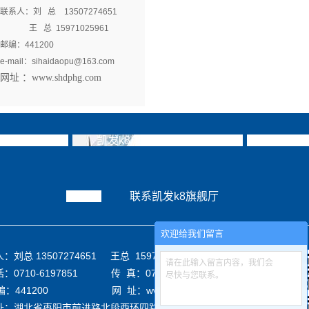
联系人：刘 总 13507274651
王 总 15971025961
邮编：441200
e-mail：
sihaidaopu@163.com
网址 ：www.shdphg.com
k8旗舰厅
凯发k8旗舰厅的产品中心
生产基
诺
联系凯发k8旗舰厅
欢迎给我们留言
：刘总 13507274651 王总 15971025961
请在此输入留言内容，我们会
：0710-6197851 传 真：0710-6197855
尽快与您联系。
编：441200 网 址：www.shdphg.com
址：湖北省枣阳市前进路北段西环四路