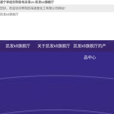
遂宁单组份阴极电泳漆sh-凯发k8旗舰厅
您好，欢迎访问枣阳四海道普化工有限公司网站！
凯发k8旗舰厅
凯发k8旗舰厅
关于凯发k8旗舰厅
凯发k8旗舰厅的产
凯发k8旗舰厅的简介
遂宁单组份阴极电泳漆sh-200
品中心
总经理致辞
遂宁双组份阴极电泳漆sh-200
荣誉资质
遂宁厚膜性阴极电泳漆sh-2000s
公司剪影
遂宁底面合一阴极电泳漆sh-2009