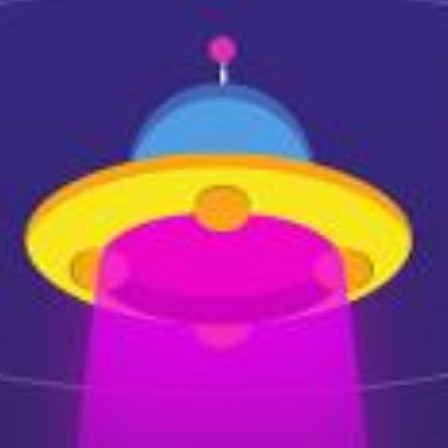
朔州丙稀酸阴极底温电泳漆sh-20