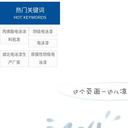
热门关键词
HOT KEYWORDS
丙烯酸电泳涂
阴级电泳漆
料批发
电泳漆
湖北电泳漆生
厚膜性阴极电
产厂家
泳漆