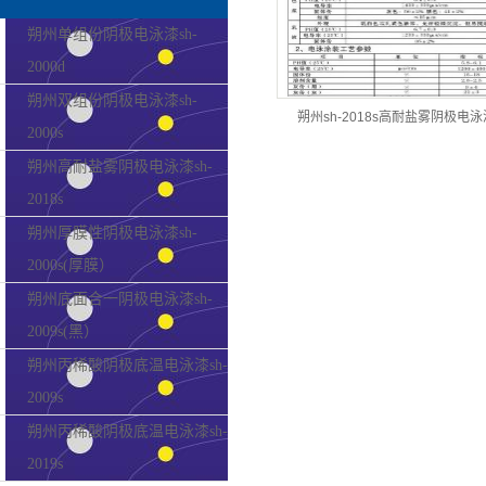
朔州单组份阴极电泳漆sh-
2000d
朔州双组份阴极电泳漆sh-
朔州sh-2018s高耐盐雾阴极电泳
2000s
朔州高耐盐雾阴极电泳漆sh-
2018s
朔州厚膜性阴极电泳漆sh-
2000s(厚膜）
朔州底面合一阴极电泳漆sh-
2009s(黑）
朔州丙稀酸阴极底温电泳漆sh-
2009s
朔州丙稀酸阴极底温电泳漆sh-
2019s