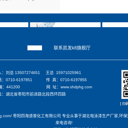
k8旗舰厅
凯发k8旗舰厅的产品中心
生产基
诺
联系凯发k8旗舰厅
：刘总 13507274651 王总 15971025961
：0710-6197851 传 真：0710-6197855
编：441200 网 址：www.shdphg.com
址：湖北省枣阳市前进路北段西环四路
w.shdphg.com/ 枣阳四海道普化工有限公司 专业从事于
湖北电泳漆生产厂家
,
环保
来电咨询!