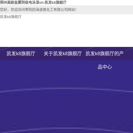
朔州高耐盐雾阴极电泳漆sh-凯发k8旗舰厅
您好，欢迎访问枣阳四海道普化工有限公司网站！
凯发k8旗舰厅
凯发k8旗舰厅
关于凯发k8旗舰厅
凯发k8旗舰厅的产
凯发k8旗舰厅的简介
朔州单组份阴极电泳漆sh-200
品中心
总经理致辞
朔州双组份阴极电泳漆sh-200
关
荣誉资质
朔州高耐盐雾阴极电泳漆sh-20
公司剪影
朔州厚膜性阴极电泳漆sh-2000s
产品报告
朔州底面合一阴极电泳漆sh-2009
朔州丙稀酸阴极底温电泳漆sh-20