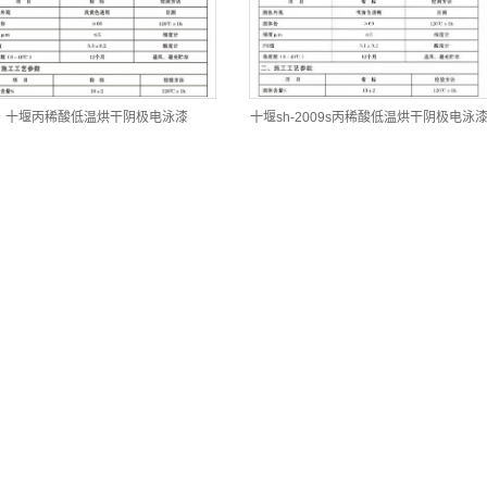
十堰丙稀酸低温烘干阴极电泳漆
十堰sh-2009s丙稀酸低温烘干阴极电泳