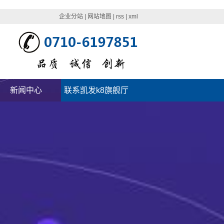
企业分站
|
网站地图
|
rss
|
xml
新闻中心
联系凯发k8旗舰厅
公司新闻
凯发k8旗舰厅的联系方式
行业新闻
电子地图
技术知识
凯发k8旗舰厅的人才招聘