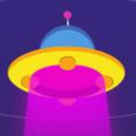
稀酸阴极底温电泳漆sh-2019s