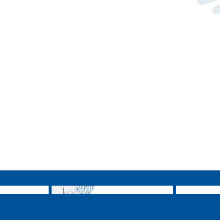
k8旗舰厅
凯发k8旗舰厅的产品中心
生产基