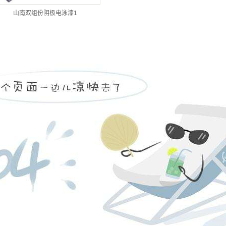
山南双组份阴极电泳漆1