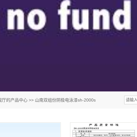
舰厅的产品中心
>>
山南双组份阴极电泳漆sh-2000s