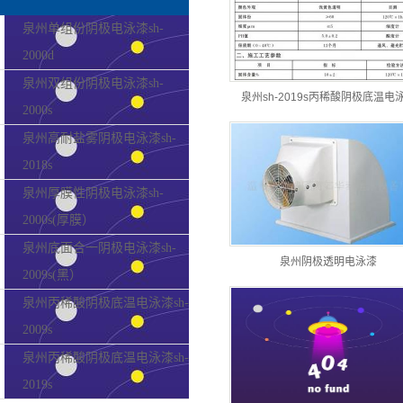
泉州单组份阴极电泳漆sh-
2000d
泉州双组份阴极电泳漆sh-
泉州sh-2019s丙稀酸阴极底温电
2000s
泉州高耐盐雾阴极电泳漆sh-
2018s
泉州厚膜性阴极电泳漆sh-
2000s(厚膜）
泉州底面合一阴极电泳漆sh-
泉州阴极透明电泳漆
2009s(黑）
泉州丙稀酸阴极底温电泳漆sh-
2009s
泉州丙稀酸阴极底温电泳漆sh-
2019s