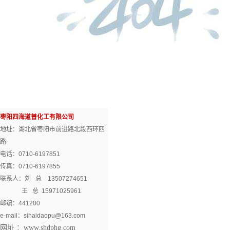
枣阳四海道普化工有限公司
地址：湖北省枣阳市前进路北段西环四
路
电话：0710-6197851
传真：0710-6197855
联系人：刘 总 13507274651
王 总 15971025961
邮编：441200
e-mail：
sihaidaopu@163.com
网址 ：www.shdphg.com