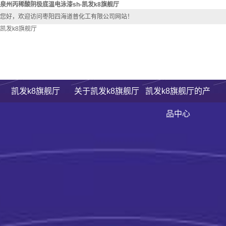
泉州丙稀酸阴极底温电泳漆sh-凯发k8旗舰厅
您好，欢迎访问枣阳四海道普化工有限公司网站！
凯发k8旗舰厅
凯发k8旗舰厅
关于凯发k8旗舰厅
凯发k8旗舰厅的产
凯发k8旗舰厅的简介
泉州单组份阴极电泳漆sh-200
品中心
总经理致辞
泉州双组份阴极电泳漆sh-200
关
荣誉资质
泉州高耐盐雾阴极电泳漆sh-20
公司剪影
泉州厚膜性阴极电泳漆sh-2000s
产品报告
泉州底面合一阴极电泳漆sh-2009
泉州丙稀酸阴极底温电泳漆sh-20