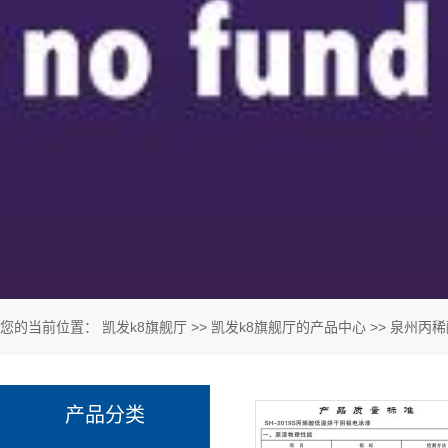
您的当前位置：
凯发k8旗舰厅
>>
凯发k8旗舰厅的产品中心
>>
泉州丙稀酸
产品分类