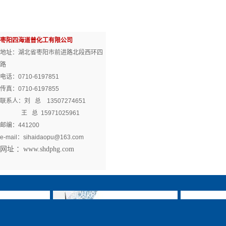
枣阳四海道普化工有限公司
地址：湖北省枣阳市前进路北段西环四
路
电话：0710-6197851
传真：0710-6197855
联系人：刘 总 13507274651
王 总 15971025961
邮编：441200
e-mail：
sihaidaopu@163.com
网址 ：www.shdphg.com
k8旗舰厅
凯发k8旗舰厅的产品中心
生产基