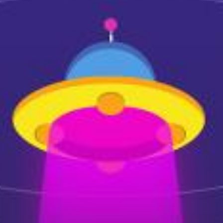
莆田丙稀酸阴极底温电泳漆sh-20