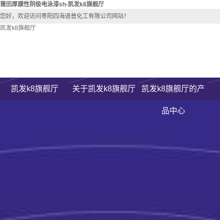
莆田厚膜性阴极电泳漆sh-凯发k8旗舰厅
您好，欢迎访问枣阳四海道普化工有限公司网站！
凯发k8旗舰厅
凯发k8旗舰厅
关于凯发k8旗舰厅
凯发k8旗舰厅的产
凯发k8旗舰厅的简介
莆田单组份阴极电泳漆sh-200
品中心
总经理致辞
莆田双组份阴极电泳漆sh-200
荣誉资质
莆田高耐盐雾阴极电泳漆sh-20
公司剪影
莆田厚膜性阴极电泳漆sh-2000s
莆田底面合一阴极电泳漆sh-2009
莆田丙稀酸阴极底温电泳漆sh-20