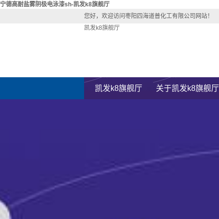
宁德高耐盐雾阴极电泳漆sh-凯发k8旗舰厅
您好，欢迎访问枣阳四海道普化工有限公司网站！
凯发k8旗舰厅
凯发k8旗舰厅
关于凯发k8旗舰厅
凯发k8旗舰厅的简
宁德
总经理致辞
宁德
荣誉资质
宁德高
公司剪影
宁德厚膜
宁德底面
宁德丙