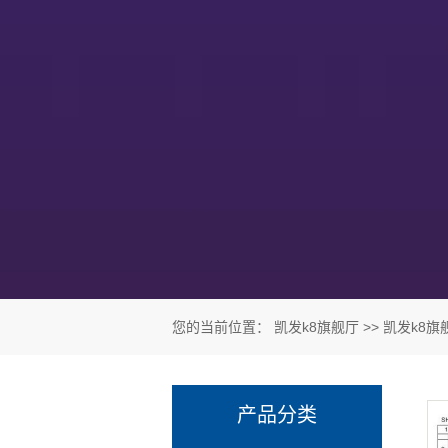
您的当前位置：
凯发k8旗舰厅
>>
凯发k8旗
产品分类