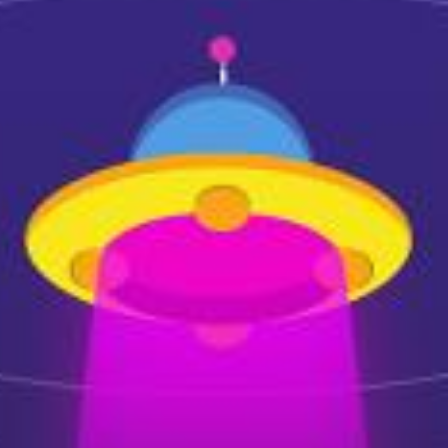
稀酸阴极底温电泳漆sh-2019s