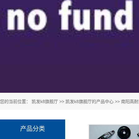
您的当前位置：
凯发k8旗舰厅
>>
凯发k8旗舰厅的产品中心
>>
南阳高耐盐
产品分类