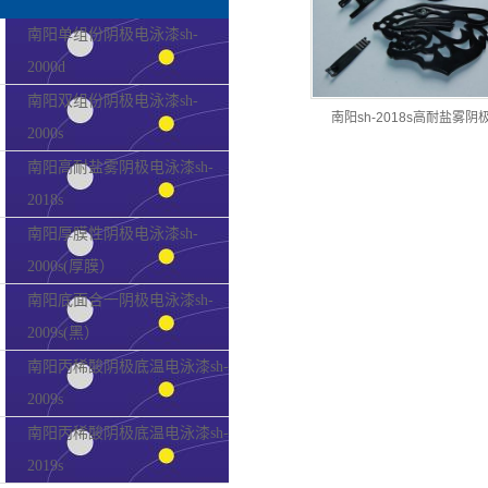
南阳单组份阴极电泳漆sh-
2000d
南阳双组份阴极电泳漆sh-
南阳sh-2018s高耐盐雾阴
2000s
南阳高耐盐雾阴极电泳漆sh-
2018s
南阳厚膜性阴极电泳漆sh-
2000s(厚膜）
南阳底面合一阴极电泳漆sh-
2009s(黑）
南阳丙稀酸阴极底温电泳漆sh-
2009s
南阳丙稀酸阴极底温电泳漆sh-
2019s