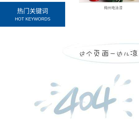
梅州电泳漆
热门关键词
HOT KEYWORDS