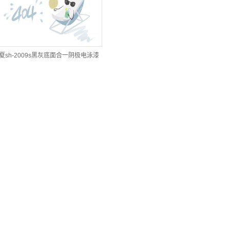
夏sh-2009s黑灰底面合一阴极电泳漆