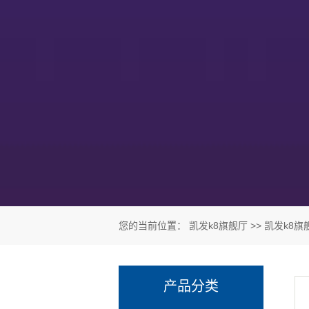
您的当前位置：
凯发k8旗舰厅
>>
凯发k8旗
产品分类