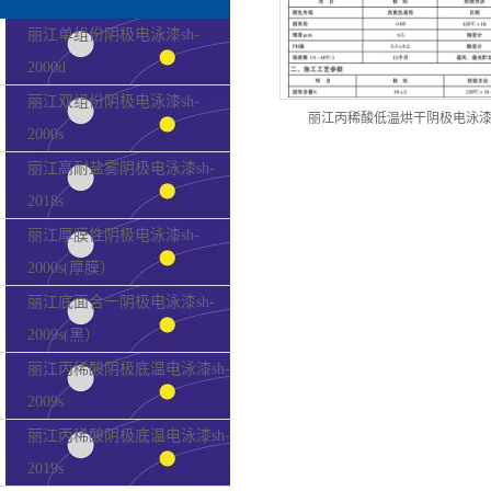
丽江单组份阴极电泳漆sh-
2000d
丽江双组份阴极电泳漆sh-
丽江丙稀酸低温烘干阴极电泳
2000s
丽江高耐盐雾阴极电泳漆sh-
2018s
丽江厚膜性阴极电泳漆sh-
2000s(厚膜）
丽江底面合一阴极电泳漆sh-
2009s(黑）
丽江丙稀酸阴极底温电泳漆sh-
2009s
丽江丙稀酸阴极底温电泳漆sh-
2019s