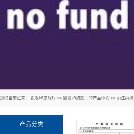
您的当前位置：
凯发k8旗舰厅
>>
凯发k8旗舰厅的产品中心
>>
丽江丙稀酸
产品分类