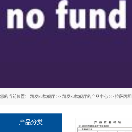
您的当前位置：
凯发k8旗舰厅
>>
凯发k8旗舰厅的产品中心
>>
拉萨丙稀酸
产品分类