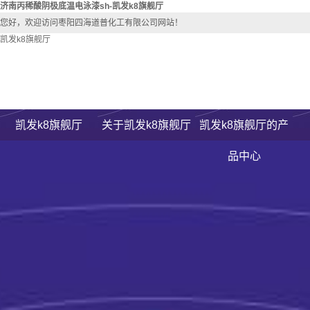
济南丙稀酸阴极底温电泳漆sh-凯发k8旗舰厅
您好，欢迎访问枣阳四海道普化工有限公司网站！
凯发k8旗舰厅
凯发k8旗舰厅
关于凯发k8旗舰厅
凯发k8旗舰厅的产
凯发k8旗舰厅的简介
济南单组份阴极电泳漆sh-200
品中心
总经理致辞
济南双组份阴极电泳漆sh-200
荣誉资质
济南高耐盐雾阴极电泳漆sh-20
公司剪影
济南厚膜性阴极电泳漆sh-2000s
济南底面合一阴极电泳漆sh-2009
济南丙稀酸阴极底温电泳漆sh-20