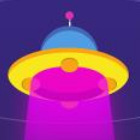
济南丙稀酸阴极底温电泳漆sh-20