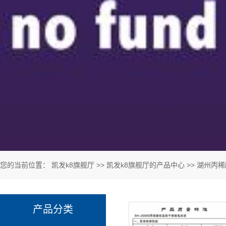
您的当前位置：
凯发k8旗舰厅
>>
凯发k8旗舰厅的产品中心
>>
湖州丙稀酸
产品分类