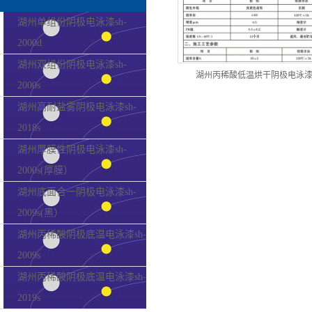
湖州单组份阴极电泳漆sh-
2000d
湖州双组份阴极电泳漆sh-
湖州丙稀酸低温烘干阴极电泳
2000s
湖州高耐盐雾阴极电泳漆sh-
2018s
湖州厚膜性阴极电泳漆sh-
2000s(厚膜）
湖州底面合一阴极电泳漆sh-
2009s(黑）
湖州丙稀酸阴极底温电泳漆sh-
2009s
湖州丙稀酸阴极底温电泳漆sh-
2019s