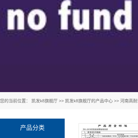
您的当前位置：
凯发k8旗舰厅
>>
凯发k8旗舰厅的产品中心
>>
河南高耐盐
产品分类