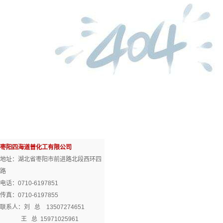
枣阳四海道普化工有限公司
地址：湖北省枣阳市前进路北段西环四
路
电话：0710-6197851
传真：0710-6197855
联系人：刘 总 13507274651
王 总 15971025961