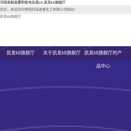
河南高耐盐雾阴极电泳漆sh-凯发k8旗舰厅
您好，欢迎访问枣阳四海道普化工有限公司网站！
凯发k8旗舰厅
凯发k8旗舰厅
关于凯发k8旗舰厅
凯发k8旗舰厅的产
凯发k8旗舰厅的简介
河南单组份阴极电泳漆sh-200
品中心
总经理致辞
河南双组份阴极电泳漆sh-200
荣誉资质
河南高耐盐雾阴极电泳漆sh-20
公司剪影
河南厚膜性阴极电泳漆sh-2000s
河南底面合一阴极电泳漆sh-2009
河南丙稀酸阴极底温电泳漆sh-20