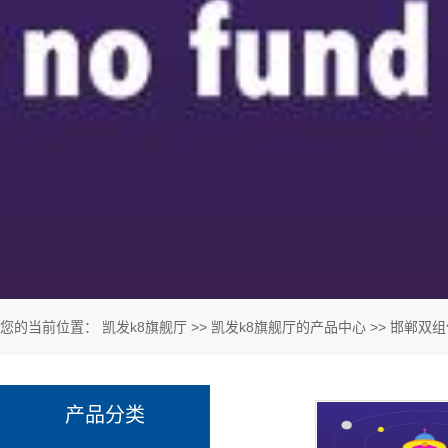
您的当前位置：
凯发k8旗舰厅
>>
凯发k8旗舰厅的产品中心
>>
邯郸双组份
产品分类