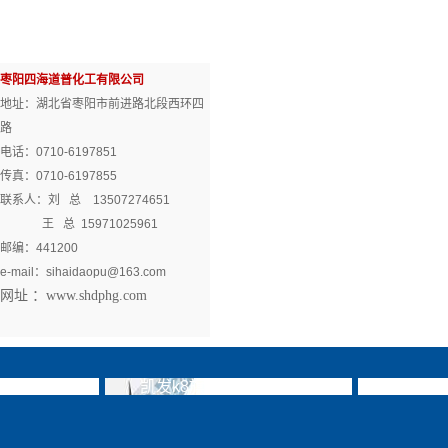
枣阳四海道普化工有限公司
地址：湖北省枣阳市前进路北段西环四
路
电话：0710-6197851
传真：0710-6197855
联系人：刘 总 13507274651
王 总 15971025961
邮编：441200
e-mail：
sihaidaopu@163.com
网址 ：www.shdphg.com
k8旗舰厅
凯发k8旗舰厅的产品中心
生产基