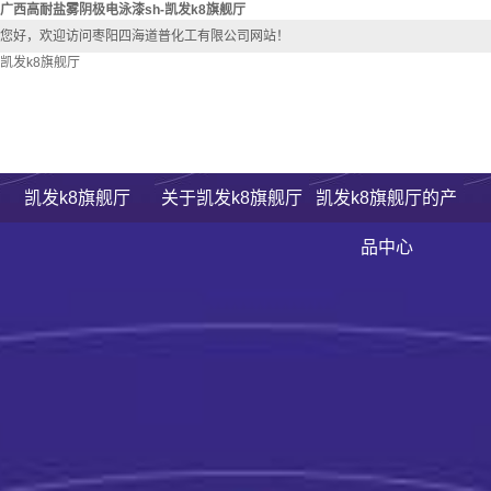
广西高耐盐雾阴极电泳漆sh-凯发k8旗舰厅
您好，欢迎访问枣阳四海道普化工有限公司网站！
凯发k8旗舰厅
凯发k8旗舰厅
关于凯发k8旗舰厅
凯发k8旗舰厅的产
凯发k8旗舰厅的简介
广西单组份阴极电泳漆sh-200
品中心
总经理致辞
广西双组份阴极电泳漆sh-200
关
荣誉资质
广西高耐盐雾阴极电泳漆sh-20
公司剪影
广西厚膜性阴极电泳漆sh-2000s
产品报告
广西底面合一阴极电泳漆sh-2009
广西丙稀酸阴极底温电泳漆sh-20