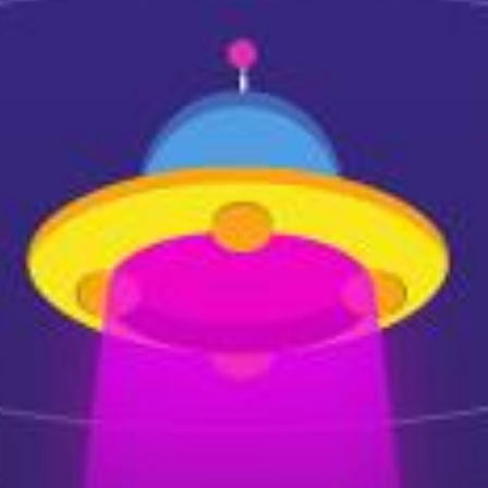
广西丙稀酸阴极底温电泳漆sh-20