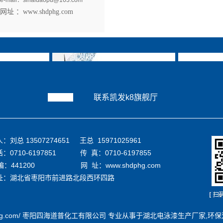
e-mail：
sihaidaopu@163.com
网址 ：www.shdphg.com
k8旗舰厅
凯发k8旗舰厅的产品中心
生产基
诺
联系凯发k8旗舰厅
：刘总 13507274651 王总 15971025961
：0710-6197851 传 真：0710-6197855
编：441200 网 址：www.shdphg.com
址：湖北省枣阳市前进路北段西环四路
w.shdphg.com/ 枣阳四海道普化工有限公司 专业从事于
湖北电泳漆生产厂家
,
环保