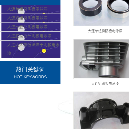
大连单组份阴极电泳漆
大连双组份阴极电泳漆
大连厚膜性阴极电泳漆
大连单组份阴极电泳漆
大连底面合一阴极电泳漆
大连丙烯酸低温烘干阴极电泳
漆
热门关键词
HOT KEYWORDS
大连铝银浆电泳漆