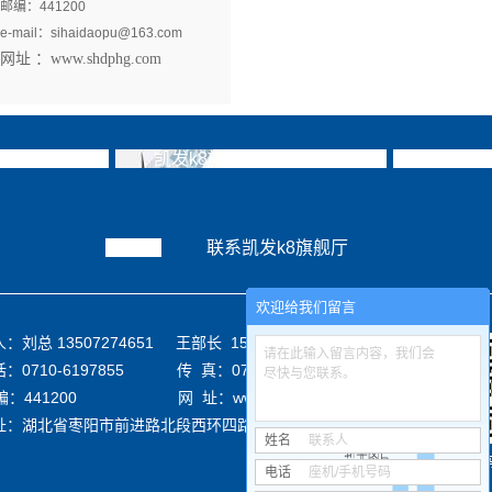
邮编：441200
e-mail：
sihaidaopu@163.com
网址 ：www.shdphg.com
k8旗舰厅
凯发k8旗舰厅的产品中心
生产基
诺
联系凯发k8旗舰厅
欢迎给我们留言
：刘总 13507274651 王部长 15971025961
请在此输入留言内容，我们会
：0710-6197855 传 真：0710-6197851
尽快与您联系。
编：441200 网 址：www.shdphg.com
址：湖北省枣阳市前进路北段西环四路
姓名
联系人
电话
座机/手机号码