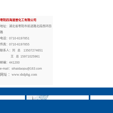
枣阳四海道普化工有限公司
地址：湖北省枣阳市前进路北段西环四
路
电话：0710-6197851
传真：0710-6197855
联系人：刘 总 13507274651
王 总 15971025961
邮编：441200
e-mail：
sihaidaopu@163.com
网址 ：www.shdphg.com
k8旗舰厅
凯发k8旗舰厅的产品中心
生产基