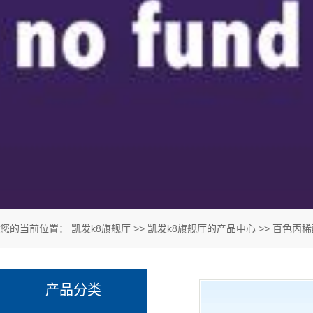
您的当前位置：
凯发k8旗舰厅
>>
凯发k8旗舰厅的产品中心
>>
百色丙稀酸
产品分类