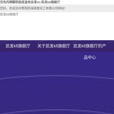
百色丙稀酸阴极底温电泳漆sh-凯发k8旗舰厅
您好，欢迎访问枣阳四海道普化工有限公司网站！
凯发k8旗舰厅
凯发k8旗舰厅
关于凯发k8旗舰厅
凯发k8旗舰厅的产
凯发k8旗舰厅的简介
百色单组份阴极电泳漆sh-200
品中心
总经理致辞
百色双组份阴极电泳漆sh-200
荣誉资质
百色高耐盐雾阴极电泳漆sh-20
公司剪影
百色厚膜性阴极电泳漆sh-2000s
百色底面合一阴极电泳漆sh-2009
百色丙稀酸阴极底温电泳漆sh-20