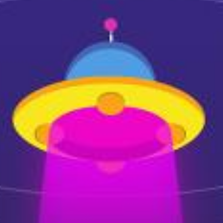
百色丙稀酸阴极底温电泳漆sh-20