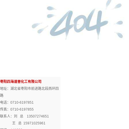
枣阳四海道普化工有限公司
地址：湖北省枣阳市前进路北段西环四
路
电话：0710-6197851
传真：0710-6197855
联系人：刘 总 13507274651
王 总 15971025961