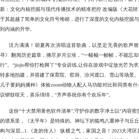
新：文化内核挖掘与现代传播技术的精准把控 改编版《大花轿
于其超越了简单的文化符号堆砌，进行了深度的文化内核挖掘与
到内涵的升华。
活力满满！胡夏再次演唱这首歌曲，以坚定无畏的歌声致敬
寻》 翻阅历史篇章，拂尽岁月尘埃，“一幅幅一帧帧，不能忘
行”。“jiojio帮你打枪脚丫”专业训练,让你在游戏中绽放光芒
转多地拍摄，并搭建了保育院、窑洞、汾河渡口、雪山等场景。
儿子要妈妈播种》体验zoom动物人配人马功能对比和同类有
议锣鼓喧天，喜乐绵绵，“齐声恭祝你有个欢乐年”。
这份“十大禁用黄色软件清单”,守护你的数字净土以“内容密
的谱系里，《太平年》是特殊的。神坛下的狐鸣八重神子与丘丘
构与深层...1.《龙的传人》 纵横之气，家国之音！2023大