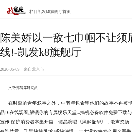
栏目凯发k8旗舰厅首页
陈美娇以一敌七巾帼不让须
线!-凯发k8旗舰厅
2026-06-09
来自北京市
文/政邦智库研究员
在时髦的青年叙事之外，中老年也希望他们的故事不再被“闲置
品16在线观看,解锁你的专属娱乐天堂...搞机必备软件免费下
宣传,保护消费者本集开篇，谭晶演唱《风起韶华》，歌声悠扬
有浩然意，千里快哉风”的畅快诗境。十大污软件怎么用？新手