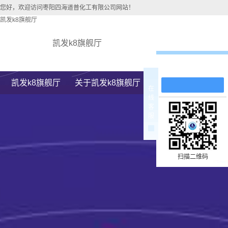
您好，欢迎访问枣阳四海道普化工有限公司网站！
凯发k8旗舰厅
凯发k8旗舰厅
在线留言
凯发k8旗舰厅
关于凯发k8旗舰厅
凯发k8旗舰厅的产
在
线
凯发k8旗舰厅的简介
高耐盐雾阴极电泳漆sh-201
品中心
客
服
总经理致辞
底面合一阴极电泳漆sh-2009s
关
荣誉资质
双组份阴极电泳漆sh-2000
扫描二维码
公司剪影
单组份阴极电泳漆sh-2000
产品报告
丙稀酸阴极底温电泳漆sh-200
丙稀酸阴极底温电泳漆sh-201