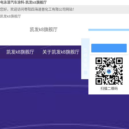
电泳漆汽车涂料-凯发k8旗舰厅
您好，欢迎访问枣阳四海道普化工有限公司网站！
凯发k8旗舰厅
凯发k8旗舰厅
在线留言
在
凯发k8旗舰厅
关于凯发k8旗舰厅
凯发k8旗舰厅的产
线
客
凯发k8旗舰厅的简介
高耐盐雾阴极电泳漆sh-201
品中心
服
总经理致辞
底面合一阴极电泳漆sh-2009s
关
荣誉资质
双组份阴极电泳漆sh-2000
扫描二维码
公司剪影
单组份阴极电泳漆sh-2000
产品报告
丙稀酸阴极底温电泳漆sh-200
丙稀酸阴极底温电泳漆sh-201