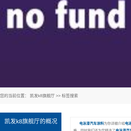
您的当前位置：
凯发k8旗舰厅
>> 标签搜索
凯发k8旗舰厅的概况
电泳漆汽车涂料
为你详细介绍
电
格。同时我们还为您精选了
电泳漆汽