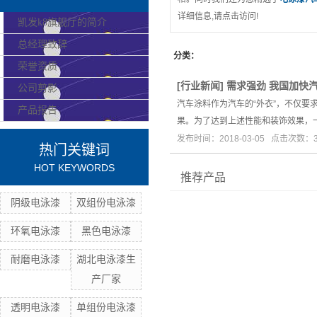
详细信息,请点击访问!
凯发k8旗舰厅的简介
总经理致辞
分类：
荣誉资质
[
行业新闻
]
需求强劲 我国加快
公司剪影
汽车涂料作为汽车的“外衣”，不仅
产品报告
果。为了达到上述性能和装饰效果，
发布时间：2018-03-05 点击次数：3
热门关键词
HOT KEYWORDS
推荐产品
阴级电泳漆
双组份电泳漆
环氧电泳漆
黑色电泳漆
耐磨电泳漆
湖北电泳漆生
产厂家
透明电泳漆
单组份电泳漆