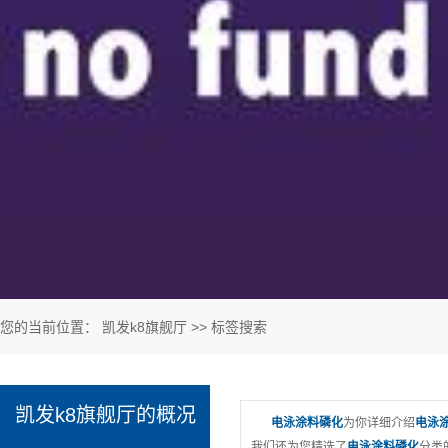
您的当前位置：
凯发k8旗舰厅
>> 标签搜索
凯发k8旗舰厅的概况
电泳涂料磷化
为你详细介绍
电泳
我们还为您精选了
电泳涂料磷化
分类