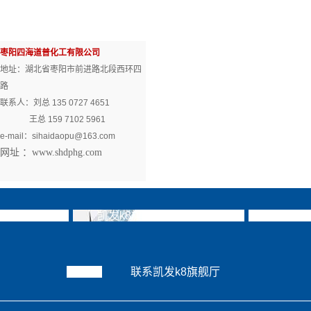
枣阳四海道普化工有限公司
地址：湖北省枣阳市前进路北段西环四
路
联系人：刘总 135 0727 4651
王总 159 7102 5961
e-mail：
sihaidaopu@163.com
网址 ：www.shdphg.com
k8旗舰厅
凯发k8旗舰厅的产品中心
生产基
诺
联系凯发k8旗舰厅