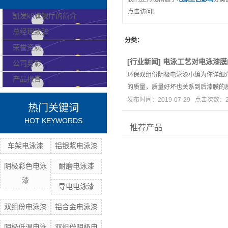
点击访问!
凯发k8旗舰厅的简介
总经理致辞
分类：
荣誉资质
[
行业新闻
]
电泳工艺对电泳漆膜
公司剪影
环保双组份阴极电泳漆小编为你详细
产品报告
的质量，质量好坏也关系到后漆膜的质
发布时间：2019-07-29 点击次数：2
热门关键词
HOT KEYWORDS
推荐产品
车架电泳漆
铝银浆电泳漆
阴极彩色电泳
耐磨电泳漆
漆
导电电泳漆
双组份电泳漆
铝合金电泳漆
阴极低温电泳
双组份阴极电