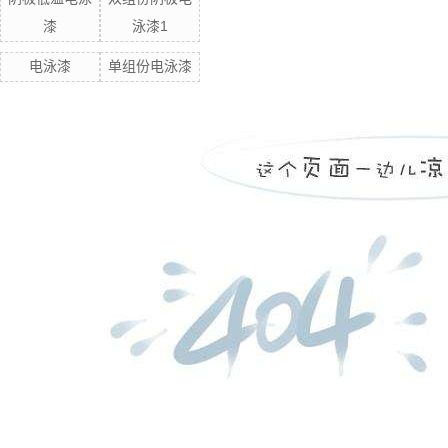
漆
泳漆1
电泳漆
单组份电泳漆