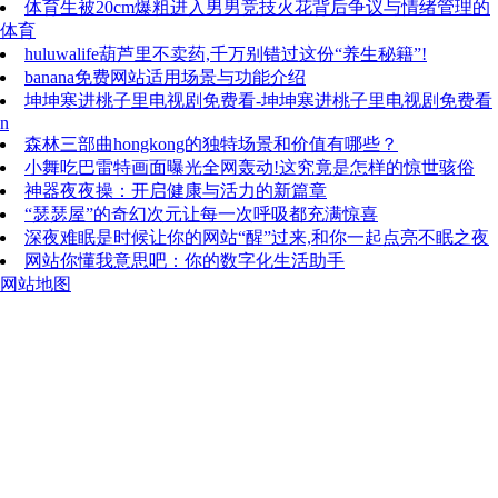
体育生被20cm爆粗进入男男竞技火花背后争议与情绪管理的
体育
huluwalife葫芦里不卖药,千万别错过这份“养生秘籍”!
banana免费网站适用场景与功能介绍
坤坤寒进桃子里电视剧免费看-坤坤寒进桃子里电视剧免费看
n
森林三部曲hongkong的独特场景和价值有哪些？
小舞吃巴雷特画面曝光全网轰动!这究竟是怎样的惊世骇俗
神器夜夜操：开启健康与活力的新篇章
“瑟瑟屋”的奇幻次元让每一次呼吸都充满惊喜
深夜难眠是时候让你的网站“醒”过来,和你一起点亮不眠之夜
网站你懂我意思吧：你的数字化生活助手
网站地图