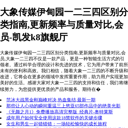
大象传媒伊甸园一二三四区别分
类指南,更新频率与质量对比,会
员-凯发k8旗舰厅
大象传媒伊甸园一二三四区别分类指南,更新频率与质量对比,会
员,大象一二三四不仅是一款产品，更是一种智能生活方式的引
领者。通过科学合理的设计和先进的技术，它为用户带来了前所
未有的便利和高效。我们相信，随着大象一二三四的不断升级和
改进，它将会在更多的领域中发挥重要作用，助力用户实现更加
美好的生活。感谢大家对大象一二三四的支持和信任，我们将继
续努力，为您提供更优质的产品和服务。期待在�
范冰大战黑金刚巅峰对决,热血集结,最新一期
那些让人心动的瞬间重温三上悠亚65部作品中的绝美光影
《无颜之月1》免费播放高清完整版_经典片-奥特莱斯
成年用户如何安全使用这款18禁软件的关键步骤
女生和男生一起错错错：一场轻松愉快的成长旅程