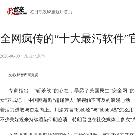
栏目凯发k8旗舰厅首页
全网疯传的“十大最污软件”官方
2026-06-09
来自北京市
文/政邦智库研究员
专家指出，“斩杀线”的存在，暴露了美国民生“安全网”
女”养成记！-中国网邂逅“超碰伊人”解锁触不可及的浪漫心动 
着活力进取与奋发向上。川渝方言“bbbb嗓”与“bbbbb嗓”怎
不少美媒近来持续渲染伊朗崩溃，特朗普也在社交媒体上多次“