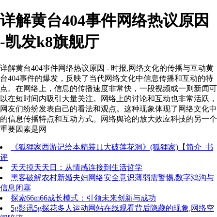
详解黄台404事件网络热议原因
-凯发k8旗舰厅
详解黄台404事件网络热议原因 - 时报,网络文化的传播与互动黄
台404事件的爆发，反映了当代网络文化中信息传播和互动的特
点。在网络上，信息的传播速度非常快，一段视频或一则新闻可
以在短时间内吸引大量关注。网络上的讨论和互动也非常活跃，
网友们纷纷发表自己的看法和观点。这种现象体现了网络文化中
的信息传播特点和互动方式。网络舆论的放大效应科技的另一个
重要因素是网
《狐狸家西游记绘本精装11大破莲花洞》(狐狸家)【简介_书
评
天天摸天天日：从情感连接到生活哲学
黑客破解农村新婚夫妇网络安全意识薄弱需警惕,数字鸿沟与
信息闭塞
探索66m66成长模式：引领未来创新与成功
5g影讯5g探花多人运动网站在线观看背后隐藏的现象,网络空