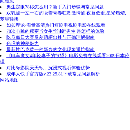
间暗流
男生定眼78秒怎么用？新手入门步骤与常见问题
双乳被一左一右的吸着青春狂潮激情涌,夜幕低垂,星光熠熠,
梦境轻拂
如如理论-海量高清热门短剧电视剧电影在线观看
78次心跳的秘密当女生“吃掉”男生,是怎样的体验
吃瓜每日大赛反差萌梗出处与正确理解指南
色虎的神秘魅力
最新性巴克黄一种新兴的文化现象避坑指南
《电车魔女4年轻妻子的欲望》电影免费在线观看2009日本伦
理
对比5g影院天天5g，沉浸式视听体验优势
成年人快手官方版v.23.25.81下载常见问题解析
网站地图